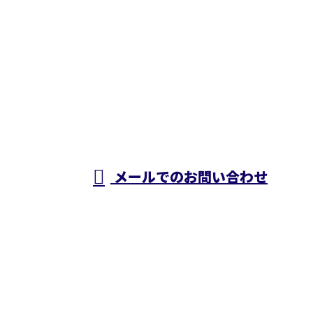
お電話でのお問い合わせ
06-6770-5569
大阪府大阪市で空
き地や遊休地・農
メールでのお問い合わせ
地への太陽光発電システムの太陽光パネル(ソーラー
パネル)・蓄電池設置なら株式会社宮
ホーム
業務案内