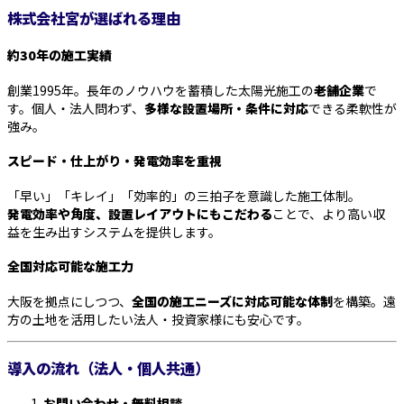
株式会社宮が選ばれる理由
約30年の施工実績
創業1995年。長年のノウハウを蓄積した太陽光施工の
老舗企業
で
す。個人・法人問わず、
多様な設置場所・条件に対応
できる柔軟性が
強み。
スピード・仕上がり・発電効率を重視
「早い」「キレイ」「効率的」の三拍子を意識した施工体制。
発電効率や角度、設置レイアウトにもこだわる
ことで、より高い収
益を生み出すシステムを提供します。
全国対応可能な施工力
大阪を拠点にしつつ、
全国の施工ニーズに対応可能な体制
を構築。遠
方の土地を活用したい法人・投資家様にも安心です。
導入の流れ（法人・個人共通）
お問い合わせ・無料相談