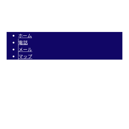
太陽光パネル設置なら大阪府大阪市の『株式会社宮』へ｜求人募集中
Copyright © 大阪府大阪市で空き地や遊休地・農地への太陽光発電システムの太陽光パネ
ル(ソーラーパネル)・蓄電池設置なら株式会社宮. All rights reserved.
ホーム
電話
メール
マップ