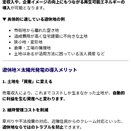
定収入や、企業イメージの向上にもつながる再生可能エネルギーの
導入
が可能となります。
▼ 具体的に適している遊休地の例
市街地から離れた空き地
造成費用が高く住宅建築に不向きな土地
狭小地・変形地
倉庫・工場の隣接地
土地はあるが活用方法に困っている法人資産 など
遊休地×太陽光発電の導入メリット
1. 土地を「資産」に変える
売電収入により、これまでコストしか生まなかった土地が、
自動的
に利益を生む資産へと変わります
。
2. 維持管理コストを削減
草刈りや不法投棄の対応、近隣住民からのクレーム対応といった、
遊休地ならではのトラブルを防止
できます。