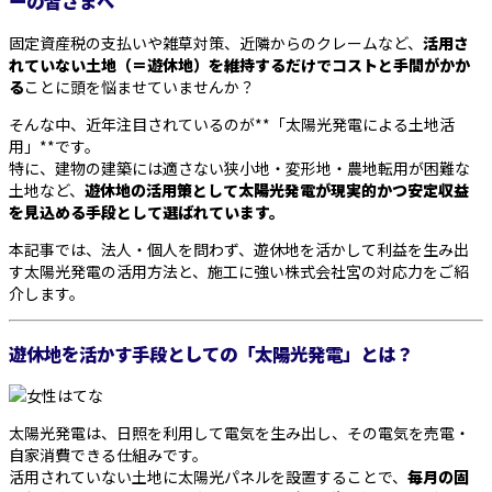
ーの皆さまへ
固定資産税の支払いや雑草対策、近隣からのクレームなど、
活用さ
れていない土地（＝遊休地）を維持するだけでコストと手間がかか
る
ことに頭を悩ませていませんか？
そんな中、近年注目されているのが**「太陽光発電による土地活
用」**です。
特に、建物の建築には適さない狭小地・変形地・農地転用が困難な
土地など、
遊休地の活用策として太陽光発電が現実的かつ安定収益
を見込める手段として選ばれています。
本記事では、法人・個人を問わず、遊休地を活かして利益を生み出
す太陽光発電の活用方法と、施工に強い株式会社宮の対応力をご紹
介します。
遊休地を活かす手段としての「太陽光発電」とは？
太陽光発電は、日照を利用して電気を生み出し、その電気を売電・
自家消費できる仕組みです。
活用されていない土地に太陽光パネルを設置することで、
毎月の固